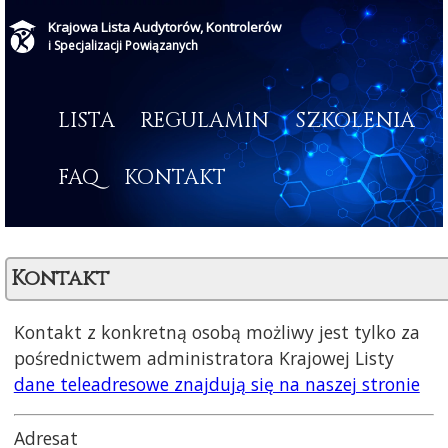
Krajowa Lista Audytorów, Kontrolerów
i Specjalizacji Powiązanych
LISTA
REGULAMIN
SZKOLENIA
FAQ
KONTAKT
Kontakt
Kontakt z konkretną osobą możliwy jest tylko za
pośrednictwem administratora Krajowej Listy
dane teleadresowe znajdują się na naszej stronie
Adresat