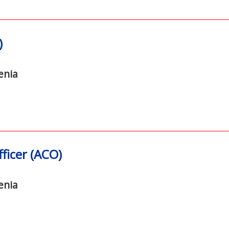
)
enia
ficer (ACO)
enia