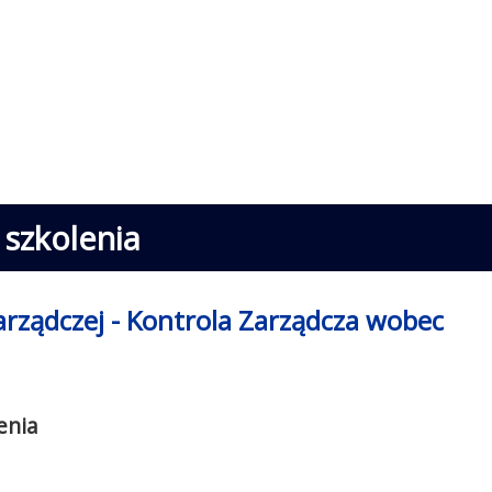
i szkolenia
arządczej - Kontrola Zarządcza wobec
enia